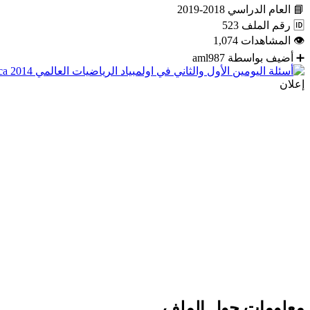
📘
العام الدراسي
2018-2019
🆔
رقم الملف
523
👁
المشاهدات
1,074
➕
أضيف بواسطة
aml987
إعلان
معلومات حول الملف