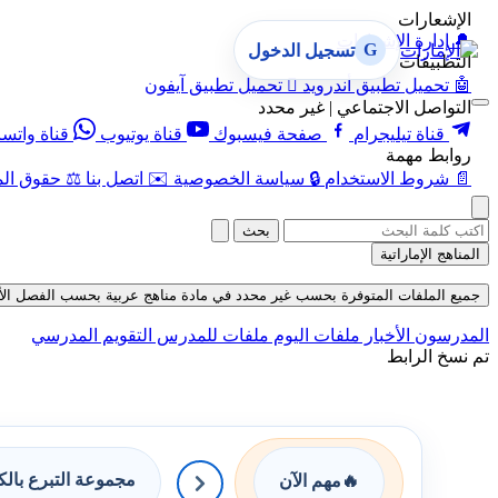
الإشعارات
🔔
إدارة الإشعارات
G
تسجيل الدخول
التطبيقات
🤖
تحميل تطبيق أندرويد

تحميل تطبيق آيفون
التواصل الاجتماعي | غير محدد
قناة تيليجرام
صفحة فيسبوك
قناة يوتيوب
قناة واتس
روابط مهمة
📄
شروط الاستخدام
🔒
سياسة الخصوصية
✉️
اتصل بنا
⚖️
حقوق الم
بحث
المناهج الإماراتية
جميع الملفات المتوفرة بحسب غير محدد في مادة مناهج عربية بحسب الفصل الأول في ق
المدرسون
الأخبار
ملفات اليوم
ملفات للمدرس
التقويم المدرسي
تم نسخ الرابط
مجموعة التبرع بال
🔥
مهم الآن