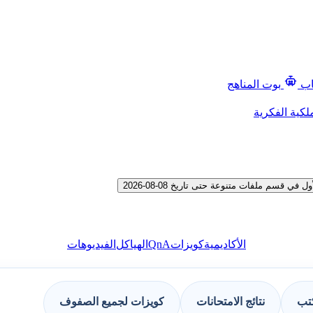
اب
بوت المناهج
لكية الفكرية
سم ملفات متنوعة حتى تاريخ 08-08-2026
QnA
الأكاديمية
كويزات
الهياكل
الفيديوهات
كتب
نتائج الامتحانات
كويزات لجميع الصفوف