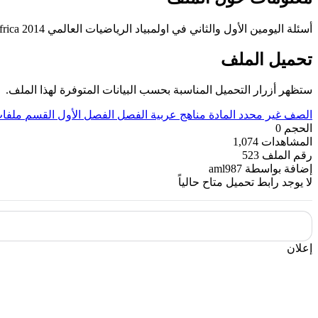
أسئلة اليومين الأول والثاني في اولمبياد الرياضيات العالمي 2014 Questions of the IMO 2014 South Africa
تحميل الملف
ستظهر أزرار التحميل المناسبة بحسب البيانات المتوفرة لهذا الملف.
الصف
غير محدد
المادة
مناهج عربية
الفصل
الفصل الأول
القسم
ملفات
الحجم
0
المشاهدات
1,074
رقم الملف
523
إضافة بواسطة
aml987
لا يوجد رابط تحميل متاح حالياً
إعلان