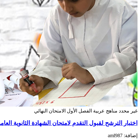
غير محدد
مناهج عربية
الفصل الأول
الامتحان النهائي
اختبار الترشح لقبول التقدم لامتحان الشهادة الثانوية العامة أحرار علمي ل
إضافة: aml987