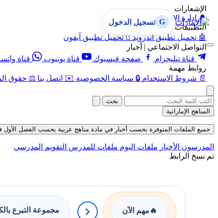
الإشعارات
🔔
إدارة الإشعارات
G
تسجيل الدخول
التطبيقات
🤖
تحميل تطبيق أندرويد

تحميل تطبيق آيفون
التواصل الاجتماعي | أخبار
قناة تيليجرام
صفحة فيسبوك
قناة يوتيوب
قناة واتس
روابط مهمة
📄
شروط الاستخدام
🔒
سياسة الخصوصية
✉️
اتصل بنا
⚖️
حقوق الم
بحث
المناهج الإماراتية
جميع الملفات المتوفرة بحسب أخبار في مادة مناهج عربية بحسب الفصل الأول في قسم م
المدرسون
الأخبار
ملفات اليوم
ملفات للمدرس
التقويم المدرسي
تم نسخ الرابط
مجموعة التبرع بال
🔥
مهم الآن