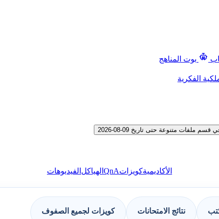
اب
بوت المناهج
لكية الفكرية
لفات متنوعة حتى تاريخ 09-08-2026
QnA
الأكاديمية
كويزات
الهياكل
الفيديوهات
كتب
نتائج الامتحانات
كويزات لجميع الصفوف