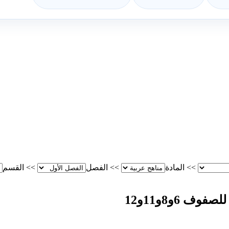
>>
المادة
>>
الفصل
>>
القسم
 6و8و11و12