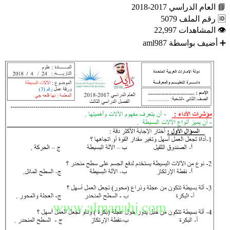
📘
العام الدراسي
2017-2018
🆔
رقم الملف
5079
👁
المشاهدات
22,997
➕
أضيف بواسطة
aml987