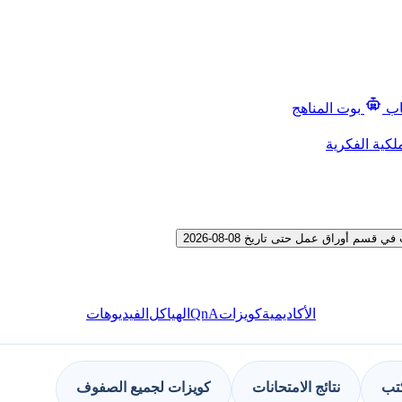
اب
بوت المناهج
لكية الفكرية
 أوراق عمل حتى تاريخ 08-08-2026
QnA
الأكاديمية
كويزات
الهياكل
الفيديوهات
كتب
نتائج الامتحانات
كويزات لجميع الصفوف