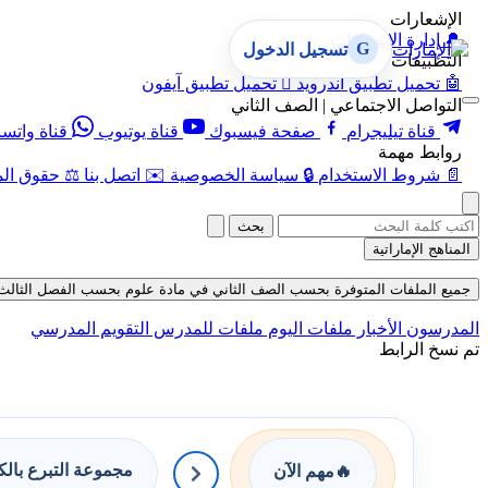
الإشعارات
🔔
إدارة الإشعارات
G
تسجيل الدخول
التطبيقات
🤖
تحميل تطبيق أندرويد

تحميل تطبيق آيفون
التواصل الاجتماعي | الصف الثاني
قناة تيليجرام
صفحة فيسبوك
قناة يوتيوب
قناة واتس
روابط مهمة
📄
شروط الاستخدام
🔒
سياسة الخصوصية
✉️
اتصل بنا
⚖️
حقوق الم
بحث
المناهج الإماراتية
جميع الملفات المتوفرة بحسب الصف الثاني في مادة علوم بحسب الفصل الثالث في قسم
المدرسون
الأخبار
ملفات اليوم
ملفات للمدرس
التقويم المدرسي
تم نسخ الرابط
مجموعة التبرع بال
🔥
مهم الآن