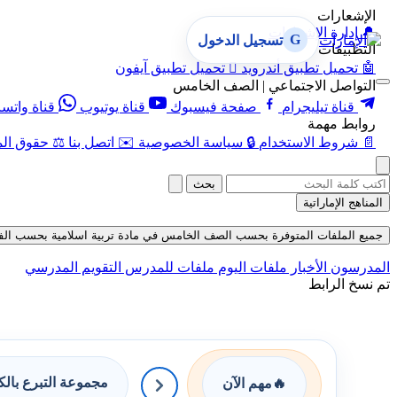
الإشعارات
🔔
إدارة الإشعارات
G
تسجيل الدخول
التطبيقات
🤖
تحميل تطبيق أندرويد

تحميل تطبيق آيفون
التواصل الاجتماعي | الصف الخامس
قناة تيليجرام
صفحة فيسبوك
قناة يوتيوب
قناة واتس
روابط مهمة
📄
شروط الاستخدام
🔒
سياسة الخصوصية
✉️
اتصل بنا
⚖️
حقوق الم
بحث
المناهج الإماراتية
جميع الملفات المتوفرة بحسب الصف الخامس في مادة تربية اسلامية بحسب الفصل الثال
المدرسون
الأخبار
ملفات اليوم
ملفات للمدرس
التقويم المدرسي
تم نسخ الرابط
مجموعة التبرع بال
🔥
مهم الآن