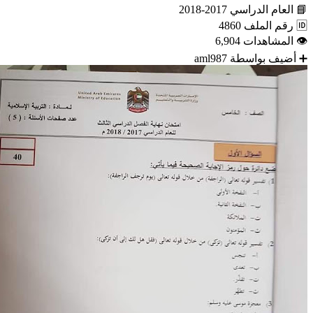
📘
العام الدراسي
2017-2018
🆔
رقم الملف
4860
👁
المشاهدات
6,904
➕
أضيف بواسطة
aml987