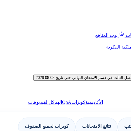
اب
بوت المناهج
لكية الفكرية
ث في قسم الامتحان النهائي حتى تاريخ 08-08-2026
QnA
الأكاديمية
كويزات
الهياكل
الفيديوهات
كتب
نتائج الامتحانات
كويزات لجميع الصفوف