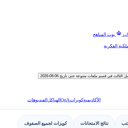
اب
بوت المناهج
لكية الفكرية
ث في قسم ملفات متنوعة حتى تاريخ 06-08-2026
QnA
الأكاديمية
كويزات
الهياكل
الفيديوهات
كتب
نتائج الامتحانات
كويزات لجميع الصفوف