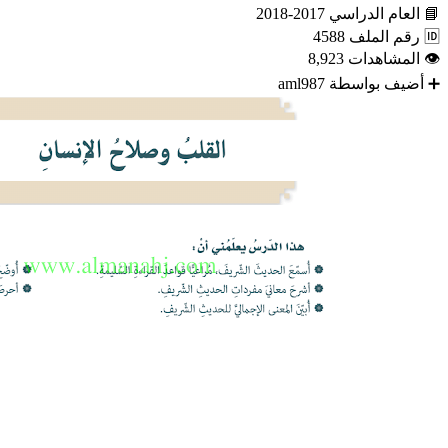
📘
العام الدراسي
2017-2018
🆔
رقم الملف
4588
👁
المشاهدات
8,923
➕
أضيف بواسطة
aml987