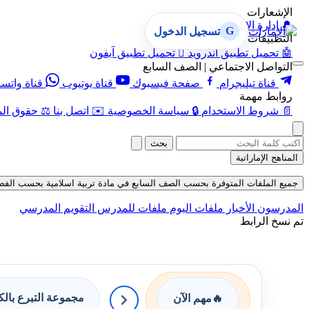
الإشعارات
🔔
إدارة الإشعارات
G
تسجيل الدخول
التطبيقات
🤖
تحميل تطبيق أندرويد

تحميل تطبيق آيفون
التواصل الاجتماعي | الصف السابع
قناة تيليجرام
صفحة فيسبوك
قناة يوتيوب
قناة واتس
روابط مهمة
📄
شروط الاستخدام
🔒
سياسة الخصوصية
✉️
اتصل بنا
⚖️
حقوق الم
بحث
المناهج الإماراتية
جميع الملفات المتوفرة بحسب الصف السابع في مادة تربية اسلامية بحسب الفصل الثال
المدرسون
الأخبار
ملفات اليوم
ملفات للمدرس
التقويم المدرسي
تم نسخ الرابط
مجموعة التبرع بال
🔥
مهم الآن