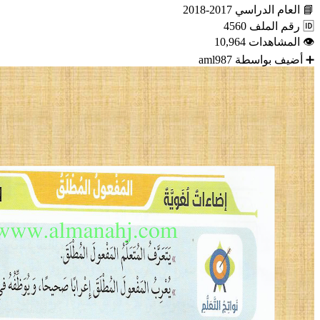
📘
العام الدراسي
2017-2018
🆔
رقم الملف
4560
👁
المشاهدات
10,964
➕
أضيف بواسطة
aml987