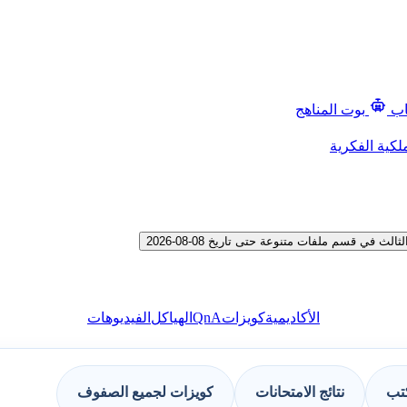
اب
بوت المناهج
لكية الفكرية
ي قسم ملفات متنوعة حتى تاريخ 08-08-2026
QnA
الأكاديمية
كويزات
الهياكل
الفيديوهات
كتب
نتائج الامتحانات
كويزات لجميع الصفوف