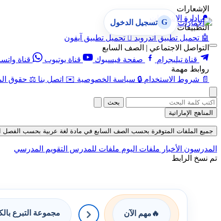
الإشعارات
🔔
إدارة الإشعارات
G
تسجيل الدخول
التطبيقات
🤖
تحميل تطبيق أندرويد

تحميل تطبيق آيفون
التواصل الاجتماعي | الصف السابع
قناة تيليجرام
صفحة فيسبوك
قناة يوتيوب
قناة واتس
روابط مهمة
📄
شروط الاستخدام
🔒
سياسة الخصوصية
✉️
اتصل بنا
⚖️
حقوق الم
بحث
المناهج الإماراتية
جميع الملفات المتوفرة بحسب الصف السابع في مادة لغة عربية بحسب الفصل الثالث ف
المدرسون
الأخبار
ملفات اليوم
ملفات للمدرس
التقويم المدرسي
تم نسخ الرابط
مجموعة التبرع بال
🔥
مهم الآن