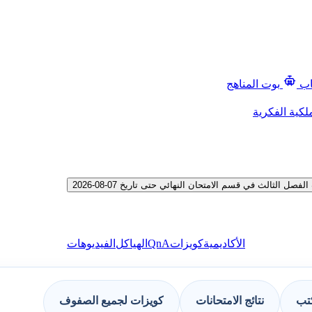
اب
بوت المناهج
لكية الفكرية
ثالث في قسم الامتحان النهائي حتى تاريخ 07-08-2026
QnA
الأكاديمية
كويزات
الهياكل
الفيديوهات
كتب
نتائج الامتحانات
كويزات لجميع الصفوف