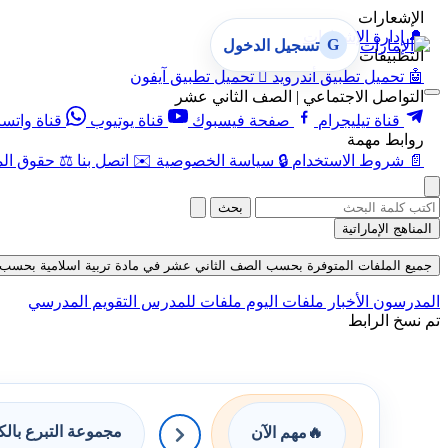
الإشعارات
🔔
إدارة الإشعارات
G
تسجيل الدخول
التطبيقات
🤖
تحميل تطبيق أندرويد

تحميل تطبيق آيفون
التواصل الاجتماعي | الصف الثاني عشر
قناة تيليجرام
صفحة فيسبوك
قناة يوتيوب
قناة واتس
روابط مهمة
📄
شروط الاستخدام
🔒
سياسة الخصوصية
✉️
اتصل بنا
⚖️
حقوق الم
بحث
المناهج الإماراتية
جميع الملفات المتوفرة بحسب الصف الثاني عشر في مادة تربية اسلامية بحسب الفصل ال
المدرسون
الأخبار
ملفات اليوم
ملفات للمدرس
التقويم المدرسي
تم نسخ الرابط
مجموعة التبرع بال
🔥
مهم الآن