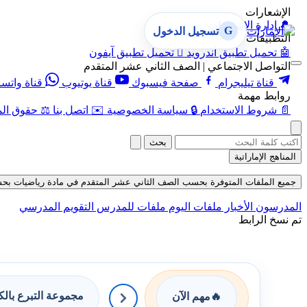
الإشعارات
🔔
إدارة الإشعارات
G
تسجيل الدخول
التطبيقات
🤖
تحميل تطبيق أندرويد

تحميل تطبيق آيفون
التواصل الاجتماعي | الصف الثاني عشر المتقدم
قناة تيليجرام
صفحة فيسبوك
قناة يوتيوب
قناة واتس
روابط مهمة
📄
شروط الاستخدام
🔒
سياسة الخصوصية
✉️
اتصل بنا
⚖️
حقوق الم
بحث
المناهج الإماراتية
جميع الملفات المتوفرة بحسب الصف الثاني عشر المتقدم في مادة رياضيات بحسب الف
المدرسون
الأخبار
ملفات اليوم
ملفات للمدرس
التقويم المدرسي
تم نسخ الرابط
مجموعة التبرع بال
🔥
مهم الآن