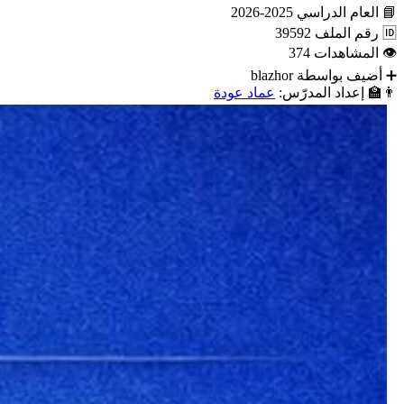
📘
العام الدراسي
2025-2026
🆔
رقم الملف
39592
👁
المشاهدات
374
➕
أضيف بواسطة
blazhor
👨‍🏫
إعداد المدرّس:
عماد عودة