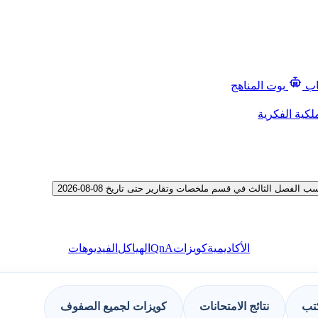
اب
بوت المناهج
لكية الفكرية
صل الثالث في قسم ملخصات وتقارير حتى تاريخ 08-08-2026
QnA
الأكاديمية
كويزات
الهياكل
الفيديوهات
كتب
نتائج الامتحانات
كويزات لجميع الصفوف