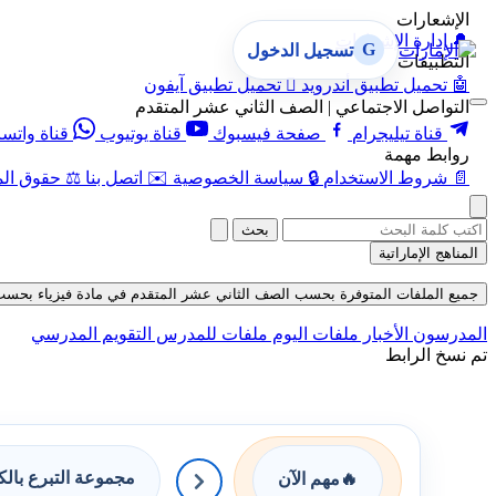
الإشعارات
🔔
إدارة الإشعارات
G
تسجيل الدخول
التطبيقات
🤖
تحميل تطبيق أندرويد

تحميل تطبيق آيفون
التواصل الاجتماعي | الصف الثاني عشر المتقدم
قناة تيليجرام
صفحة فيسبوك
قناة يوتيوب
قناة واتس
روابط مهمة
📄
شروط الاستخدام
🔒
سياسة الخصوصية
✉️
اتصل بنا
⚖️
حقوق الم
بحث
المناهج الإماراتية
جميع الملفات المتوفرة بحسب الصف الثاني عشر المتقدم في مادة فيزياء بحسب الفصل
المدرسون
الأخبار
ملفات اليوم
ملفات للمدرس
التقويم المدرسي
تم نسخ الرابط
مجموعة التبرع بال
🔥
مهم الآن