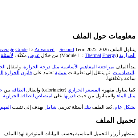
معلومات حول الملف
يتناول الملف
Term 2025–2026
Second
–
Advanced
12
Grade
overage
الحرارية
(Module 11:
Energy
Thermal
) من خلال
عرض
مكثّف
لأسئلة
يبدأ الملف
بمراجعة
المفاهيم
الأساسية
مثل
درجة
الحرارة،
وانتقال
الح
بالتصادمات
. ثم ينتقل إلى تطبيقات
عملية
تعتمد على
قانون
الحرارة
ال
ساعة وتكلفتها.
كما يتناول مفهوم
المسعر
الحراري
(calorimeter) وانتقال
الطاقة
بين
ج
مثل
الماء
والميثانول من حيث
قدرتها
على
امتصاص
الطاقة
الحرارية
.
بشكل
عام،
يُعد الملف
بنك
أسئلة تدريبي
شامل
يهدف إلى تثبيت
الفهم
تحميل الملف
ستظهر أزرار التحميل المناسبة بحسب البيانات المتوفرة لهذا الملف.