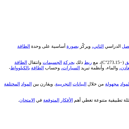
صل
الدراسي
الثاني،
ويركّز
بصورة
أساسية على وحدة
الطاقة
ق
(−273.15°C)، مع
ربط
ذلك
بحركة
الجسيمات
وانتقال
الطاقة
ادن،
والماء، وأنظمة تبريد
السيارات،
وحساب
الطاقة
بالكيلوواط
-
مواد
مجهولة
من خلال
البيانات
التجريبية
. ويقارن بين
المواد
المختلفة
لة تطبيقية متنوعة تغطي أهم
الأفكار
المتوقعة
في
الامتحان
.