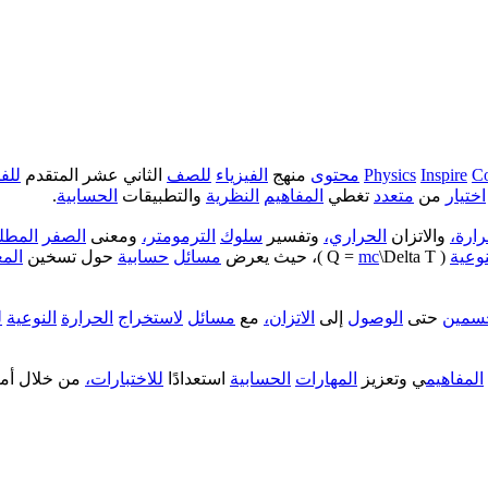
C
Inspire
Physics
محتوى
منهج
الفيزياء
للصف
الثاني عشر المتقدم
للف
اختيار
من
متعدد
تغطي
المفاهيم
النظرية
والتطبيقات
الحسابية
.
رارة،
والاتزان
الحراري،
وتفسير
سلوك
الترمومتر،
ومعنى
الصفر
المطل
نوعية
( Q =
\Delta T )، حيث يعرض
mc
مسائل
حسابية
حول تسخين
المع
سمين
حتى
الوصول
إلى
الاتزان،
مع
مسائل
لاستخراج
الحرارة
النوعية
ل
المفاهيم
ي وتعزيز
المهارات
الحسابية
استعدادًا
للاختبارات،
من خلال أمث