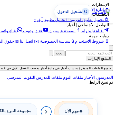
الإشعارات
🔔
إدارة الإشعارات
G
تسجيل الدخول
التطبيقات
🤖
تحميل تطبيق أندرويد

تحميل تطبيق آيفون
التواصل الاجتماعي | أخبار
قناة تيليجرام
صفحة فيسبوك
قناة يوتيوب
قناة واتس
روابط مهمة
📄
شروط الاستخدام
🔒
سياسة الخصوصية
✉️
اتصل بنا
⚖️
حقوق الم
بحث
المناهج الإماراتية
جميع الملفات المتوفرة بحسب أخبار في مادة أخبار بحسب الفصل الأول في قسم ملفات 
المدرسون
الأخبار
ملفات اليوم
ملفات للمدرس
التقويم المدرسي
تم نسخ الرابط
مجموعة التبرع بال
🔥
مهم الآن