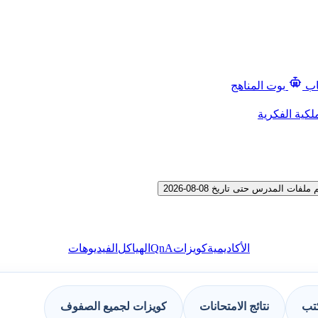
اب
بوت المناهج
لكية الفكرية
المدرس حتى تاريخ 08-08-2026
QnA
الأكاديمية
كويزات
الهياكل
الفيديوهات
كتب
نتائج الامتحانات
كويزات لجميع الصفوف