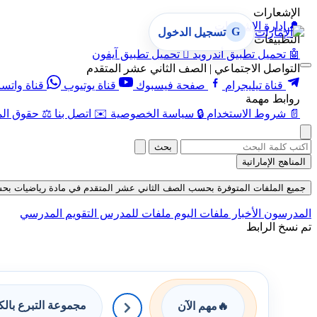
الإشعارات
🔔
إدارة الإشعارات
G
تسجيل الدخول
التطبيقات
🤖
تحميل تطبيق أندرويد

تحميل تطبيق آيفون
التواصل الاجتماعي | الصف الثاني عشر المتقدم
قناة تيليجرام
صفحة فيسبوك
قناة يوتيوب
قناة واتس
روابط مهمة
📄
شروط الاستخدام
🔒
سياسة الخصوصية
✉️
اتصل بنا
⚖️
حقوق الم
بحث
المناهج الإماراتية
جميع الملفات المتوفرة بحسب الصف الثاني عشر المتقدم في مادة رياضيات بحسب الف
المدرسون
الأخبار
ملفات اليوم
ملفات للمدرس
التقويم المدرسي
تم نسخ الرابط
مجموعة التبرع بال
🔥
مهم الآن