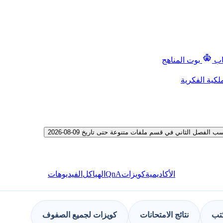
اب
بوت المناهج
لكية الفكرية
صل الثاني في قسم ملفات متنوعة حتى تاريخ 09-08-2026
QnA
الأكاديمية
كويزات
الهياكل
الفيديوهات
كتب
نتائج الامتحانات
كويزات لجميع الصفوف