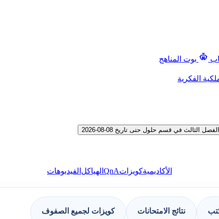
اب
بوت المناهج
لكية الفكرية
ثالث في قسم حلول حتى تاريخ 08-08-2026
QnA
الأكاديمية
كويزات
الهياكل
الفيديوهات
كتب
نتائج الامتحانات
كويزات لجميع الصفوف