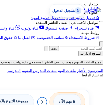
الإشعارات
🔔
إدارة الإشعارات
G
تسجيل الدخول
التطبيقات
🤖
تحميل تطبيق أندرويد

تحميل تطبيق آيفون
التواصل الاجتماعي | الصف العاشر المتقدم
قناة تيليجرام
صفحة فيسبوك
قناة يوتيوب
قناة واتس
روابط مهمة
📄
شروط الاستخدام
🔒
سياسة الخصوصية
✉️
اتصل بنا
⚖️
حقوق الم
بحث
المناهج الإماراتية
جميع الملفات المتوفرة بحسب الصف العاشر المتقدم في مادة رياضيات بحسب الفصل ال
المدرسون
الأخبار
ملفات اليوم
ملفات للمدرس
التقويم المدرسي
تم نسخ الرابط
مجموعة التبرع بال
🔥
مهم الآن