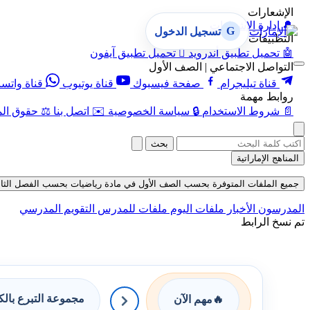
الإشعارات
🔔
إدارة الإشعارات
G
تسجيل الدخول
التطبيقات
🤖
تحميل تطبيق أندرويد

تحميل تطبيق آيفون
التواصل الاجتماعي | الصف الأول
قناة تيليجرام
صفحة فيسبوك
قناة يوتيوب
قناة واتس
روابط مهمة
📄
شروط الاستخدام
🔒
سياسة الخصوصية
✉️
اتصل بنا
⚖️
حقوق الم
بحث
المناهج الإماراتية
جميع الملفات المتوفرة بحسب الصف الأول في مادة رياضيات بحسب الفصل الثالث في قسم
المدرسون
الأخبار
ملفات اليوم
ملفات للمدرس
التقويم المدرسي
تم نسخ الرابط
مجموعة التبرع بال
🔥
مهم الآن