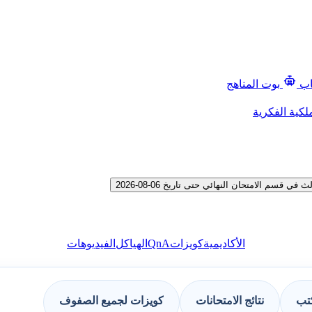
اب
بوت المناهج
لكية الفكرية
 الامتحان النهائي حتى تاريخ 06-08-2026
QnA
الأكاديمية
كويزات
الهياكل
الفيديوهات
كتب
نتائج الامتحانات
كويزات لجميع الصفوف