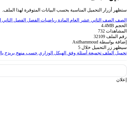
ستظهر أزرار التحميل المناسبة بحسب البيانات المتوفرة لهذا الملف.
الصف
الصف الثاني عشر العام
المادة
رياضيات
الفصل
الفصل الثاني
ا
الحجم
4.4MB
المشاهدات
732
رقم الملف
32109
إضافة بواسطة
Asifhammoud
سيظهر زر التحميل خلال
5
تحميل الملف
تجميعة أسئلة وفق الهيكل الوزاري حسب منهج بريدج بال
إعلان