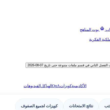
اب
بوت المناهج
لكية الفكرية
الثاني في قسم ملفات متنوعة حتى تاريخ 07-08-2026
QnA
الأكاديمية
كويزات
الهياكل
الفيديوهات
كتب
نتائج الامتحانات
كويزات لجميع الصفوف