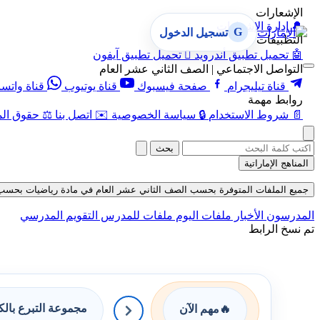
الإشعارات
🔔
إدارة الإشعارات
G
تسجيل الدخول
التطبيقات
🤖
تحميل تطبيق أندرويد

تحميل تطبيق آيفون
التواصل الاجتماعي | الصف الثاني عشر العام
قناة تيليجرام
صفحة فيسبوك
قناة يوتيوب
قناة واتس
روابط مهمة
📄
شروط الاستخدام
🔒
سياسة الخصوصية
✉️
اتصل بنا
⚖️
حقوق الم
بحث
المناهج الإماراتية
جميع الملفات المتوفرة بحسب الصف الثاني عشر العام في مادة رياضيات بحسب الفصل 
المدرسون
الأخبار
ملفات اليوم
ملفات للمدرس
التقويم المدرسي
تم نسخ الرابط
مجموعة التبرع بال
🔥
مهم الآن