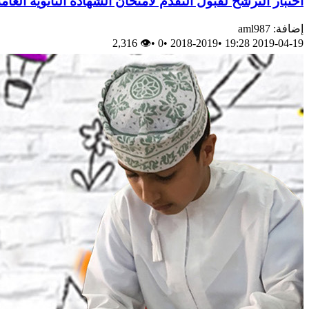
اختبار الترشح لقبول التقدم لامتحان الشهادة الثانوية العامة أحرار علمي ل
إضافة: aml987
👁 2,316
•
0
•
2018-2019
•
2019-04-19 19:28