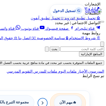
الإشعارات
🔔
إدارة الإشعارات
G
تسجيل الدخول
التطبيقات
🤖
تحميل تطبيق أندرويد

تحميل تطبيق آيفون
التواصل الاجتماعي | غير محدد
قناة تيليجرام
صفحة فيسبوك
قناة يوتيوب
قناة واتس
روابط مهمة
📄
شروط الاستخدام
🔒
سياسة الخصوصية
✉️
اتصل بنا
⚖️
حقوق الم
بحث
المناهج الإماراتية
جميع الملفات المتوفرة بحسب غير محدد في مادة مناهج عربية بحسب الفصل الأول في قس
المدرسون
الأخبار
ملفات اليوم
ملفات للمدرس
التقويم المدرسي
تم نسخ الرابط
مجموعة التبرع بال
🔥
مهم الآن