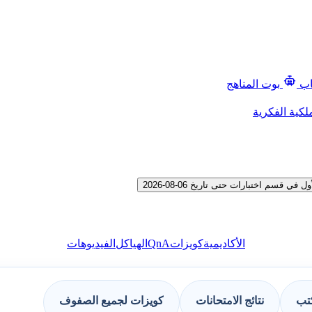
اب
بوت المناهج
لكية الفكرية
م اختبارات حتى تاريخ 06-08-2026
QnA
الأكاديمية
كويزات
الهياكل
الفيديوهات
كتب
نتائج الامتحانات
كويزات لجميع الصفوف