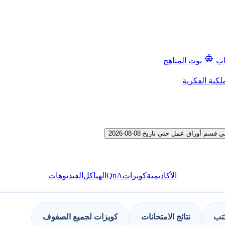
اب
بوت المناهج
لكية الفكرية
وراق عمل حتى تاريخ 08-08-2026
QnA
الأكاديمية
كويزات
الهياكل
الفيديوهات
كتب
نتائج الامتحانات
كويزات لجميع الصفوف