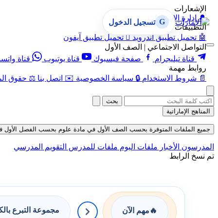
الإشعارات
🔔
إدارة الإشعارات
G
تسجيل الدخول
التطبيقات
🤖
تحميل تطبيق أندرويد

تحميل تطبيق آيفون
التواصل الاجتماعي | الصف الأول
قناة تيليجرام
صفحة فيسبوك
قناة يوتيوب
قناة واتس
روابط مهمة
📄
شروط الاستخدام
🔒
سياسة الخصوصية
✉️
اتصل بنا
⚖️
حقوق الم
بحث
المناهج الإماراتية
جميع الملفات المتوفرة بحسب الصف الأول في مادة علوم بحسب الفصل الأول في قسم أ
المدرسون
الأخبار
ملفات اليوم
ملفات للمدرس
التقويم المدرسي
تم نسخ الرابط
مجموعة التبرع بال
🔥
مهم الآن