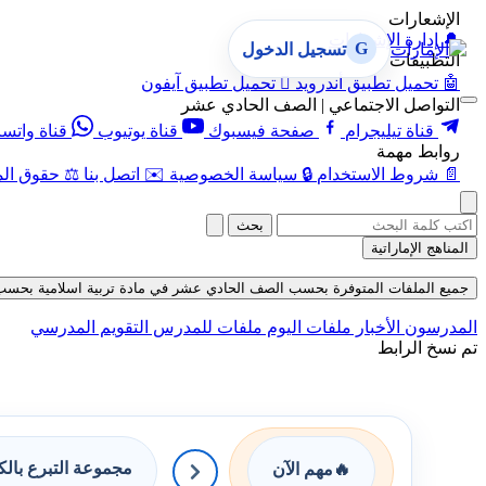
الإشعارات
🔔
إدارة الإشعارات
G
تسجيل الدخول
التطبيقات
🤖
تحميل تطبيق أندرويد

تحميل تطبيق آيفون
التواصل الاجتماعي | الصف الحادي عشر
قناة تيليجرام
صفحة فيسبوك
قناة يوتيوب
قناة واتس
روابط مهمة
📄
شروط الاستخدام
🔒
سياسة الخصوصية
✉️
اتصل بنا
⚖️
حقوق الم
بحث
المناهج الإماراتية
جميع الملفات المتوفرة بحسب الصف الحادي عشر في مادة تربية اسلامية بحسب الفصل 
المدرسون
الأخبار
ملفات اليوم
ملفات للمدرس
التقويم المدرسي
تم نسخ الرابط
مجموعة التبرع بال
🔥
مهم الآن