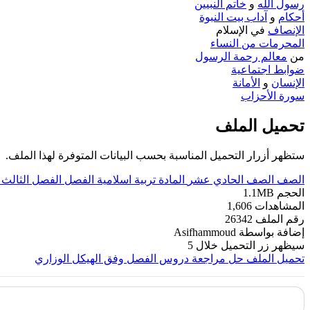
رسول الله
و
خاتم النبيين
أحكام
و
آداب بيت النبوة
الإنصاف
في الإسلام
المحرمات من النساء
من
معالم رحمة الرسول
ضوابط اجتماعية
الإنسان
و
الأمانة
سورة الأحزاب
تحميل الملف
ستظهر أزرار التحميل المناسبة بحسب البيانات المتوفرة لهذا الملف.
الصف
الصف الحادي عشر
المادة
تربية اسلامية
الفصل
الفصل الثالث
الحجم
1.1MB
المشاهدات
1,606
رقم الملف
26342
إضافة بواسطة
Asifhammoud
سيظهر زر التحميل خلال
5
تحميل الملف
حل مراجعة دروس الفصل وفق الهيكل الوزاري