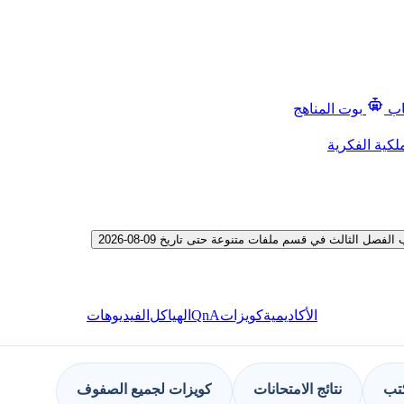
اب
بوت المناهج
لكية الفكرية
الثالث في قسم ملفات متنوعة حتى تاريخ 09-08-2026
QnA
الأكاديمية
كويزات
الهياكل
الفيديوهات
كتب
نتائج الامتحانات
كويزات لجميع الصفوف