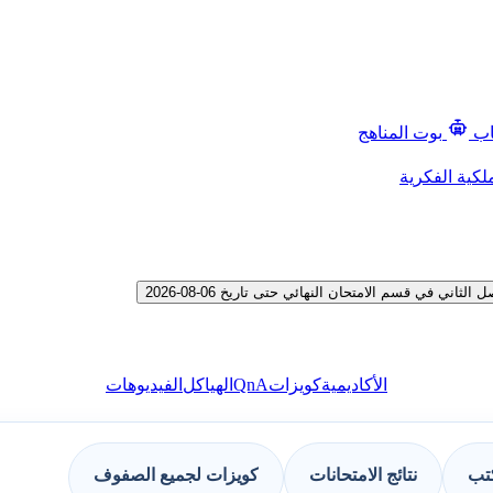
اب
بوت المناهج
لكية الفكرية
في قسم الامتحان النهائي حتى تاريخ 06-08-2026
QnA
الأكاديمية
كويزات
الهياكل
الفيديوهات
كتب
نتائج الامتحانات
كويزات لجميع الصفوف