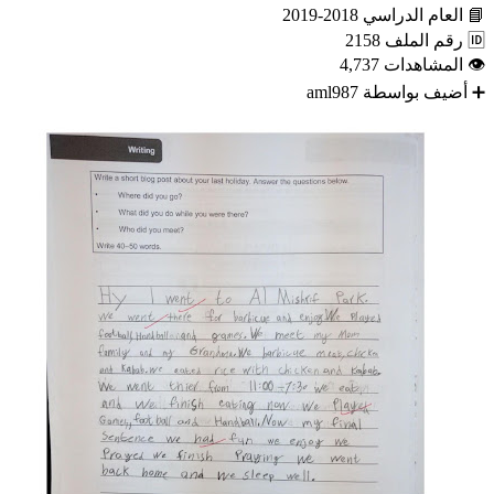
📘
العام الدراسي
2018-2019
🆔
رقم الملف
2158
👁
المشاهدات
4,737
➕
أضيف بواسطة
aml987