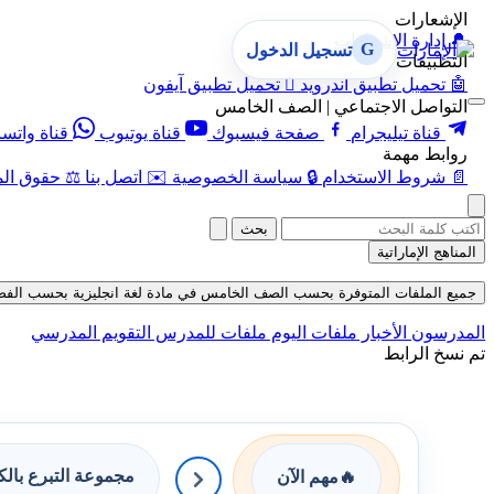
الإشعارات
🔔
إدارة الإشعارات
G
تسجيل الدخول
التطبيقات
🤖
تحميل تطبيق أندرويد

تحميل تطبيق آيفون
التواصل الاجتماعي | الصف الخامس
قناة تيليجرام
صفحة فيسبوك
قناة يوتيوب
قناة واتس
روابط مهمة
📄
شروط الاستخدام
🔒
سياسة الخصوصية
✉️
اتصل بنا
⚖️
حقوق الم
بحث
المناهج الإماراتية
جميع الملفات المتوفرة بحسب الصف الخامس في مادة لغة انجليزية بحسب الفصل الثاني 
المدرسون
الأخبار
ملفات اليوم
ملفات للمدرس
التقويم المدرسي
تم نسخ الرابط
مجموعة التبرع بال
🔥
مهم الآن