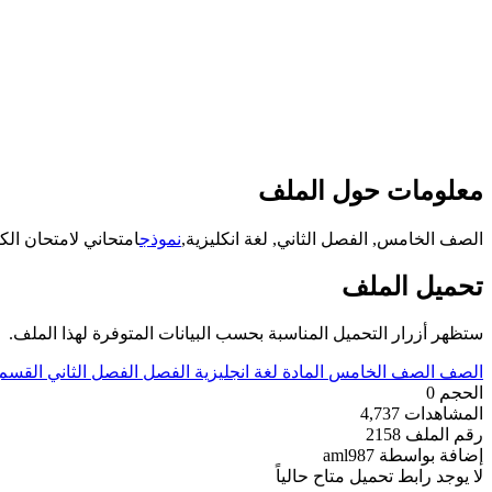
معلومات حول الملف
الصف الخامس, الفصل الثاني, لغة انكليزية,
نموذج
امتحاني لامتحان الك
تحميل الملف
ستظهر أزرار التحميل المناسبة بحسب البيانات المتوفرة لهذا الملف.
الصف
الصف الخامس
المادة
لغة انجليزية
الفصل
الفصل الثاني
القسم
الحجم
0
المشاهدات
4,737
رقم الملف
2158
إضافة بواسطة
aml987
لا يوجد رابط تحميل متاح حالياً