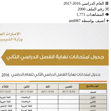
📘
العام الدراسي
2016-2017
🆔
رقم الملف
2000
👁
المشاهدات
1,771
➕
أضيف بواسطة
aml987