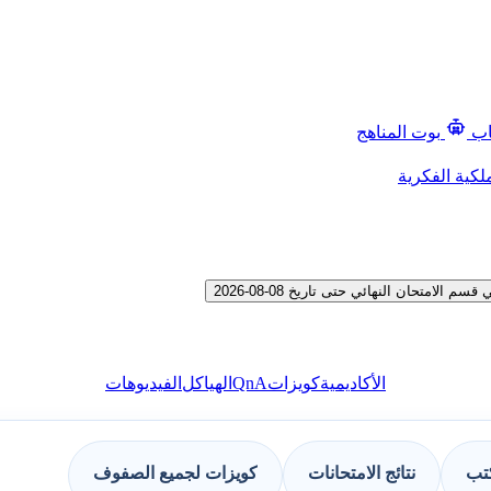
اب
بوت المناهج
لكية الفكرية
متحان النهائي حتى تاريخ 08-08-2026
QnA
الأكاديمية
كويزات
الهياكل
الفيديوهات
كتب
نتائج الامتحانات
كويزات لجميع الصفوف