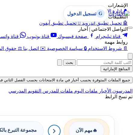
الإشعارات
🔔
إدارة الإشعارات
G
تسجيل الدخول
التطبيقات
🤖
تحميل تطبيق أندرويد

تحميل تطبيق آيفون
التواصل الاجتماعي | أخبار
قناة تيليجرام
صفحة فيسبوك
قناة يوتيوب
قناة واتس
روابط مهمة
📄
شروط الاستخدام
🔒
سياسة الخصوصية
✉️
اتصل بنا
⚖️
حقوق الم
بحث
المناهج الإماراتية
جميع الملفات المتوفرة بحسب أخبار في مادة الامتحانات بحسب الفصل الثاني في قسم الا
المدرسون
الأخبار
ملفات اليوم
ملفات للمدرس
التقويم المدرسي
تم نسخ الرابط
مجموعة التبرع بال
🔥
مهم الآن