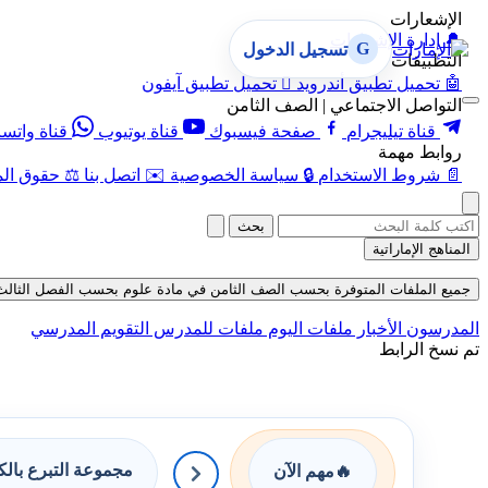
الإشعارات
🔔
إدارة الإشعارات
G
تسجيل الدخول
التطبيقات
🤖
تحميل تطبيق أندرويد

تحميل تطبيق آيفون
التواصل الاجتماعي | الصف الثامن
قناة تيليجرام
صفحة فيسبوك
قناة يوتيوب
قناة واتس
روابط مهمة
📄
شروط الاستخدام
🔒
سياسة الخصوصية
✉️
اتصل بنا
⚖️
حقوق الم
بحث
المناهج الإماراتية
جميع الملفات المتوفرة بحسب الصف الثامن في مادة علوم بحسب الفصل الثالث في قسم ا
المدرسون
الأخبار
ملفات اليوم
ملفات للمدرس
التقويم المدرسي
تم نسخ الرابط
مجموعة التبرع بال
🔥
مهم الآن