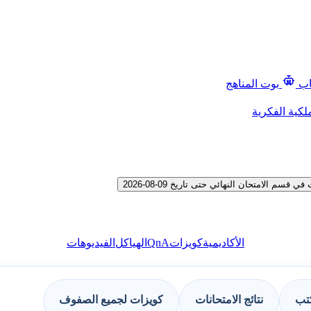
اب
بوت المناهج
لكية الفكرية
لامتحان النهائي حتى تاريخ 09-08-2026
QnA
الأكاديمية
كويزات
الهياكل
الفيديوهات
كتب
نتائج الامتحانات
كويزات لجميع الصفوف