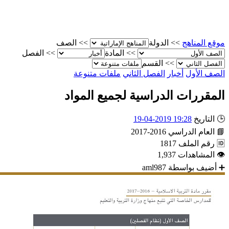
الصف
>>
الدولة
>>
موقع المناه
الفصل
>>
المادة
>>
القسم
>>
ملفات متنوعة
الفصل الثاني
أخبار
الصف الأو
المقررات الدراسية لجميع الموا
19:28 2019-04-19
التاريخ

2016-2017
العام الدراسي

1817
رقم الملف

1,937
المشاهدات

aml987
أضيف بواسطة