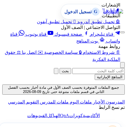
الإشعارات
🔔
إدارة الإشعارات
G
تسجيل الدخول
التطبيقات
🤖
تحميل تطبيق أندرويد

تحميل تطبيق آيفون
التواصل الاجتماعي | الصف الأول
قناة تيليجرام
صفحة فيسبوك
قناة يوتيوب
قناة
واتساب
بوت المناهج
روابط مهمة
📄
شروط الاستخدام
🔒
سياسة الخصوصية
✉️
اتصل بنا
⚖️
حقوق
الملكية الفكرية
بحث
المناهج الإماراتية
جميع الملفات المتوفرة بحسب الصف الأول في مادة أخبار بحسب الفصل
الثاني في قسم ملفات متنوعة حتى تاريخ 09-08-2026
لمدرسون
الأخبار
ملفات اليوم
ملفات للمدرس
التقويم المدرسي
م نسخ الرابط
QnA
الأكاديمية
كويزات
الهياكل
الفيديوهات