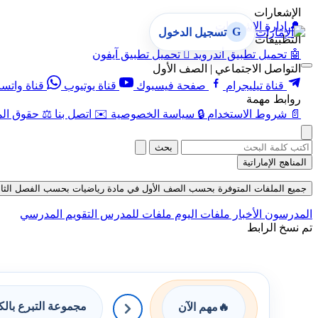
الإشعارات
🔔
إدارة الإشعارات
G
تسجيل الدخول
التطبيقات
🤖
تحميل تطبيق أندرويد

تحميل تطبيق آيفون
التواصل الاجتماعي | الصف الأول
قناة تيليجرام
صفحة فيسبوك
قناة يوتيوب
قناة واتس
روابط مهمة
📄
شروط الاستخدام
🔒
سياسة الخصوصية
✉️
اتصل بنا
⚖️
حقوق الم
بحث
المناهج الإماراتية
جميع الملفات المتوفرة بحسب الصف الأول في مادة رياضيات بحسب الفصل الثاني في ق
المدرسون
الأخبار
ملفات اليوم
ملفات للمدرس
التقويم المدرسي
تم نسخ الرابط
مجموعة التبرع بال
🔥
مهم الآن