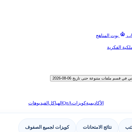
اب
بوت المناهج
لكية الفكرية
سم ملفات متنوعة حتى تاريخ 06-08-2026
QnA
الأكاديمية
كويزات
الهياكل
الفيديوهات
كتب
نتائج الامتحانات
كويزات لجميع الصفوف