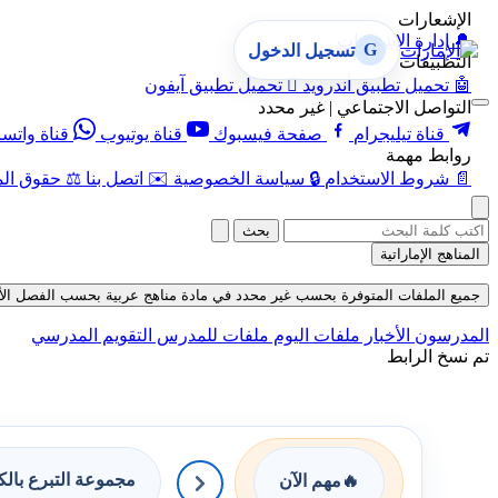
الإشعارات
🔔
إدارة الإشعارات
G
تسجيل الدخول
التطبيقات
🤖
تحميل تطبيق أندرويد

تحميل تطبيق آيفون
التواصل الاجتماعي | غير محدد
قناة تيليجرام
صفحة فيسبوك
قناة يوتيوب
قناة واتس
روابط مهمة
📄
شروط الاستخدام
🔒
سياسة الخصوصية
✉️
اتصل بنا
⚖️
حقوق الم
بحث
المناهج الإماراتية
جميع الملفات المتوفرة بحسب غير محدد في مادة مناهج عربية بحسب الفصل الأول في ق
المدرسون
الأخبار
ملفات اليوم
ملفات للمدرس
التقويم المدرسي
تم نسخ الرابط
مجموعة التبرع بال
🔥
مهم الآن