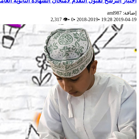
اختبار الترشح لقبول التقدم لامتحان الشهادة الثانوية العامة أحرار علمي ل
إضافة: aml987
👁 2,317
•
0
•
2018-2019
•
2019-04-19 19:28