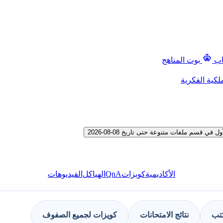
اب
بوت المناهج
لكية الفكرية
سم ملفات متنوعة حتى تاريخ 08-08-2026
QnA
الأكاديمية
كويزات
الهياكل
الفيديوهات
كتب
نتائج الامتحانات
كويزات لجميع الصفوف