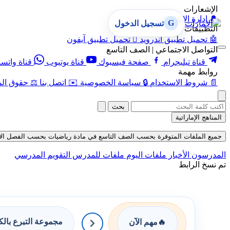
الإشعارات
🔔
إدارة الإشعارات
G
تسجيل الدخول
التطبيقات
🤖
تحميل تطبيق أندرويد

تحميل تطبيق آيفون
التواصل الاجتماعي | الصف التاسع
قناة تيليجرام
صفحة فيسبوك
قناة يوتيوب
قناة واتس
روابط مهمة
📄
شروط الاستخدام
🔒
سياسة الخصوصية
✉️
اتصل بنا
⚖️
حقوق الم
بحث
المناهج الإماراتية
جميع الملفات المتوفرة بحسب الصف التاسع في مادة رياضيات بحسب الفصل الأول في ق
المدرسون
الأخبار
ملفات اليوم
ملفات للمدرس
التقويم المدرسي
تم نسخ الرابط
مجموعة التبرع بال
🔥
مهم الآن