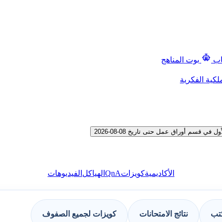
اب
بوت المناهج
لكية الفكرية
سم أوراق عمل حتى تاريخ 08-08-2026
QnA
الأكاديمية
كويزات
الهياكل
الفيديوهات
كتب
نتائج الامتحانات
كويزات لجميع الصفوف