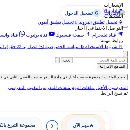
الإشعارات
🔔
إدارة الإشعارات
G
تسجيل الدخول
التطبيقات
🤖
تحميل تطبيق أندرويد

تحميل تطبيق آيفون
التواصل الاجتماعي | أخبار
قناة تيليجرام
صفحة فيسبوك
قناة يوتيوب
قناة واتس
روابط مهمة
📄
شروط الاستخدام
🔒
سياسة الخصوصية
✉️
اتصل بنا
⚖️
حقوق الم
بحث
المناهج الإماراتية
جميع الملفات المتوفرة بحسب أخبار في مادة السفر بحسب الفصل الثاني في قسم ملفات
المدرسون
الأخبار
ملفات اليوم
ملفات للمدرس
التقويم المدرسي
تم نسخ الرابط
مجموعة التبرع بال
🔥
مهم الآن