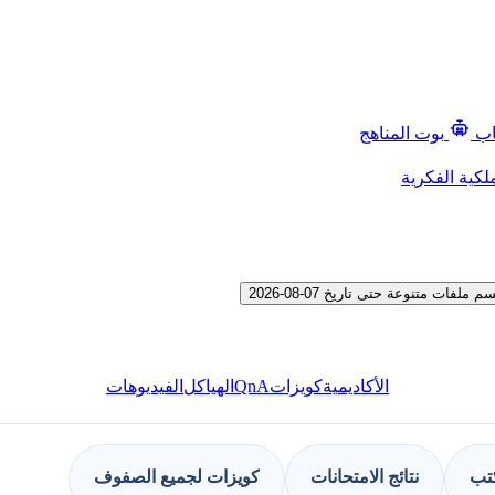
اب
بوت المناهج
لكية الفكرية
 متنوعة حتى تاريخ 07-08-2026
QnA
الأكاديمية
كويزات
الهياكل
الفيديوهات
كتب
نتائج الامتحانات
كويزات لجميع الصفوف