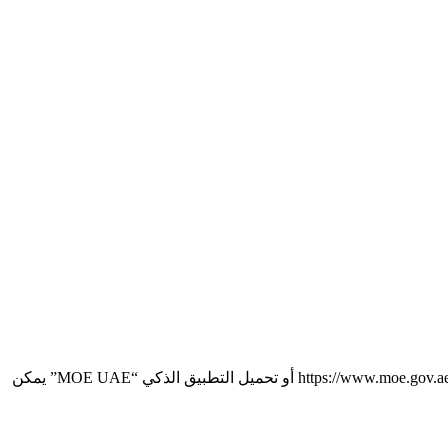
لمعرفة الوثائق المطلوبة الخاصة بطلب الإفادة عن مؤسسة تعليمية أو برنامج دراسي للدراسة خارج الدولة. يمكنكم زيارة الموقع الإلكتروني https://www.moe.gov.ae أو تحميل التطبيق الذكي “MOE UAE” يمكن