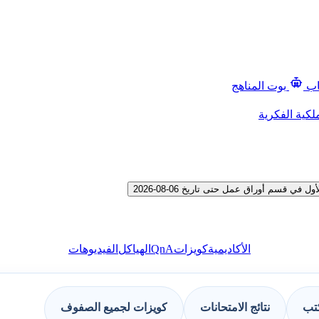
اب
بوت المناهج
لكية الفكرية
قسم أوراق عمل حتى تاريخ 06-08-2026
QnA
الأكاديمية
كويزات
الهياكل
الفيديوهات
كتب
نتائج الامتحانات
كويزات لجميع الصفوف