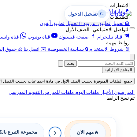
الإشعارات
🔔
إدارة الإشعارات
G
تسجيل الدخول
التطبيقات
🤖
تحميل تطبيق أندرويد

تحميل تطبيق آيفون
التواصل الاجتماعي | الصف الأول
قناة تيليجرام
صفحة فيسبوك
قناة يوتيوب
قناة واتس
روابط مهمة
📄
شروط الاستخدام
🔒
سياسة الخصوصية
✉️
اتصل بنا
⚖️
حقوق الم
بحث
المناهج الإماراتية
جميع الملفات المتوفرة بحسب الصف الأول في مادة اجتماعيات بحسب الفصل الأول في 
المدرسون
الأخبار
ملفات اليوم
ملفات للمدرس
التقويم المدرسي
تم نسخ الرابط
مجموعة التبرع بال
🔥
مهم الآن