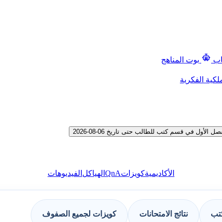
اب
بوت المناهج
لكية الفكرية
ول في قسم كتب للطالب حتى تاريخ 06-08-2026
QnA
الأكاديمية
كويزات
الهياكل
الفيديوهات
كتب
نتائج الامتحانات
كويزات لجميع الصفوف