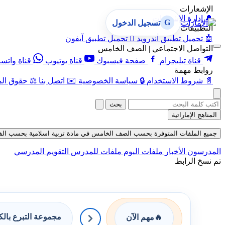
الإشعارات
🔔
إدارة الإشعارات
G
تسجيل الدخول
التطبيقات
🤖
تحميل تطبيق أندرويد

تحميل تطبيق آيفون
التواصل الاجتماعي | الصف الخامس
قناة تيليجرام
صفحة فيسبوك
قناة يوتيوب
قناة واتس
روابط مهمة
📄
شروط الاستخدام
🔒
سياسة الخصوصية
✉️
اتصل بنا
⚖️
حقوق الم
بحث
المناهج الإماراتية
جميع الملفات المتوفرة بحسب الصف الخامس في مادة تربية اسلامية بحسب الفصل الأ
المدرسون
الأخبار
ملفات اليوم
ملفات للمدرس
التقويم المدرسي
تم نسخ الرابط
مجموعة التبرع بال
🔥
مهم الآن