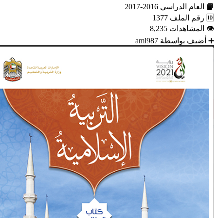
📘
العام الدراسي
2016-2017
🆔
رقم الملف
1377
👁
المشاهدات
8,235
➕
أضيف بواسطة
aml987