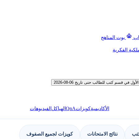
اب
بوت المناهج
لكية الفكرية
 قسم كتب للطالب حتى تاريخ 06-08-2026
QnA
الأكاديمية
كويزات
الهياكل
الفيديوهات
كتب
نتائج الامتحانات
كويزات لجميع الصفوف