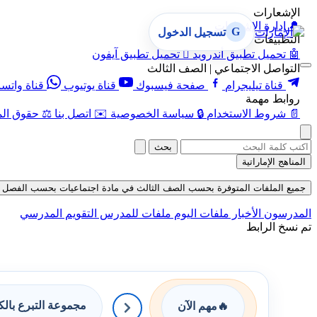
الإشعارات
🔔
إدارة الإشعارات
G
تسجيل الدخول
التطبيقات
🤖
تحميل تطبيق أندرويد

تحميل تطبيق آيفون
التواصل الاجتماعي | الصف الثالث
قناة تيليجرام
صفحة فيسبوك
قناة يوتيوب
قناة واتس
روابط مهمة
📄
شروط الاستخدام
🔒
سياسة الخصوصية
✉️
اتصل بنا
⚖️
حقوق الم
بحث
المناهج الإماراتية
جميع الملفات المتوفرة بحسب الصف الثالث في مادة اجتماعيات بحسب الفصل الأول في
المدرسون
الأخبار
ملفات اليوم
ملفات للمدرس
التقويم المدرسي
تم نسخ الرابط
مجموعة التبرع بال
🔥
مهم الآن