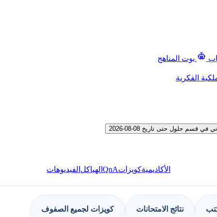
اب
بوت المناهج
لكية الفكرية
م حلول حتى تاريخ 08-08-2026
QnA
الأكاديمية
كويزات
الهياكل
الفيديوهات
كتب
نتائج الامتحانات
كويزات لجميع الصفوف