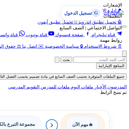
الإشعارات
🔔
إدارة الإشعارات
G
تسجيل الدخول
التطبيقات
🤖
تحميل تطبيق أندرويد

تحميل تطبيق آيفون
التواصل الاجتماعي | الصف السابع
قناة تيليجرام
صفحة فيسبوك
قناة يوتيوب
قناة واتس
روابط مهمة
📄
شروط الاستخدام
🔒
سياسة الخصوصية
✉️
اتصل بنا
⚖️
حقوق الم
بحث
المناهج الإماراتية
جميع الملفات المتوفرة بحسب الصف السابع في مادة تصميم بحسب الفصل الثاني في قس
المدرسون
الأخبار
ملفات اليوم
ملفات للمدرس
التقويم المدرسي
تم نسخ الرابط
مجموعة التبرع بال
🔥
مهم الآن