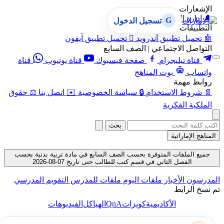
الإشعارات
🔔
إدارة الإشعارات
G
تسجيل الدخول
التطبيقات
🤖
تحميل تطبيق أندرويد

تحميل تطبيق آيفون
التواصل الاجتماعي | الصف السابع
قناة تيليجرام
صفحة فيسبوك
قناة يوتيوب
قناة
واتساب
بوت المناهج
روابط مهمة
📄
شروط الاستخدام
🔒
سياسة الخصوصية
✉️
اتصل بنا
⚖️
حقوق
الملكية الفكرية
بحث
المناهج الإماراتية
جميع الملفات المتوفرة بحسب الصف السابع في مادة تربية بدنية بحسب
الفصل الثاني في قسم كتب للطالب حتى تاريخ 07-08-2026
المدرسون
الأخبار
ملفات اليوم
ملفات للمدرس
التقويم المدرسي
تم نسخ الرابط
QnA
الأكاديمية
كويزات
الهياكل
الفيديوهات