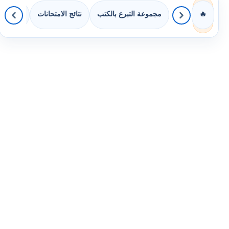
مجموعة التبرع بالكتب
نتائج الامتحانات
كويزات 
🔥