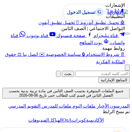
الإشعارات
🔔
إدارة الإشعارات
G
تسجيل الدخول
التطبيقات
🤖
تحميل تطبيق أندرويد

تحميل تطبيق آيفون
التواصل الاجتماعي | الصف الثامن
قناة تيليجرام
صفحة فيسبوك
قناة يوتيوب
قناة
واتساب
بوت المناهج
روابط مهمة
📄
شروط الاستخدام
🔒
سياسة الخصوصية
✉️
اتصل بنا
⚖️
حقوق
الملكية الفكرية
بحث
المناهج الإماراتية
جميع الملفات المتوفرة بحسب الصف الثامن في مادة تربية بدنية بحسب
الفصل الثاني في قسم كتب للطالب حتى تاريخ 06-08-2026
المدرسون
الأخبار
ملفات اليوم
ملفات للمدرس
التقويم المدرسي
تم نسخ الرابط
QnA
الأكاديمية
كويزات
الهياكل
الفيديوهات