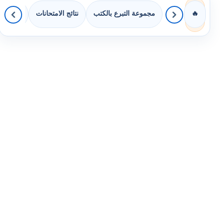
مجموعة التبرع بالكتب
نتائج الامتحانات
كويزات 
🔥