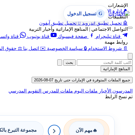
الإشعارات
🔔
إدارة الإشعارات
G
تسجيل الدخول
التطبيقات
🤖
تحميل تطبيق أندرويد

تحميل تطبيق آيفون
التواصل الاجتماعي | المناهج الإماراتية وأخبار التربية
قناة تيليجرام
صفحة فيسبوك
قناة يوتيوب
قناة واتس
روابط مهمة
📄
شروط الاستخدام
🔒
سياسة الخصوصية
✉️
اتصل بنا
⚖️
حقوق الم
بحث
المناهج الإماراتية
جميع الملفات المتوفرة في الإمارات حتى تاريخ 07-08-2026
المدرسون
الأخبار
ملفات اليوم
ملفات للمدرس
التقويم المدرسي
تم نسخ الرابط
مجموعة التبرع بال
🔥
مهم الآن