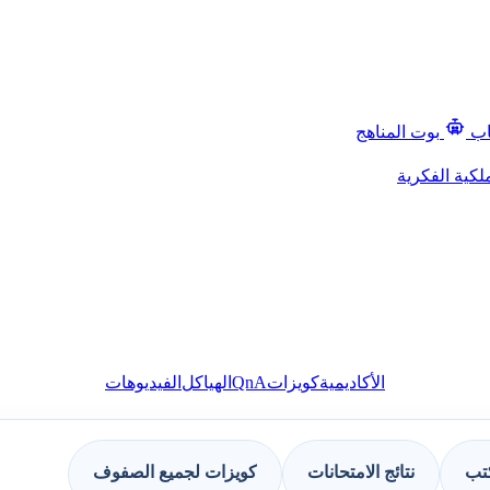
اب
بوت المناهج
لكية الفكرية
QnA
الأكاديمية
كويزات
الهياكل
الفيديوهات
كتب
نتائج الامتحانات
كويزات لجميع الصفوف