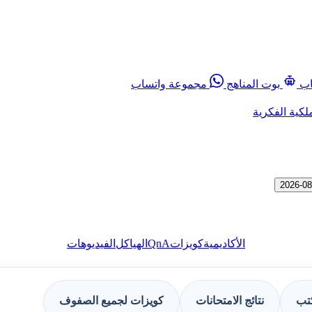
اب
بوت المناهج
مجموعة واتساب
لكية الفكرية
QnA
الأكاديمية
كويزات
الهياكل
الفيديوهات
كتب
نتائج الامتحانات
كويزات لجميع الصفوف