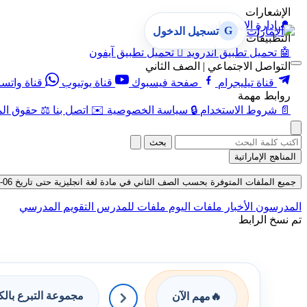
الإشعارات
🔔
إدارة الإشعارات
G
تسجيل الدخول
التطبيقات
🤖
تحميل تطبيق أندرويد

تحميل تطبيق آيفون
التواصل الاجتماعي | الصف الثاني
قناة تيليجرام
صفحة فيسبوك
قناة يوتيوب
قناة واتس
روابط مهمة
📄
شروط الاستخدام
🔒
سياسة الخصوصية
✉️
اتصل بنا
⚖️
حقوق الم
بحث
المناهج الإماراتية
جميع الملفات المتوفرة بحسب الصف الثاني في مادة لغة انجليزية حتى تاريخ 06-08-2026
المدرسون
الأخبار
ملفات اليوم
ملفات للمدرس
التقويم المدرسي
تم نسخ الرابط
مجموعة التبرع بال
🔥
مهم الآن