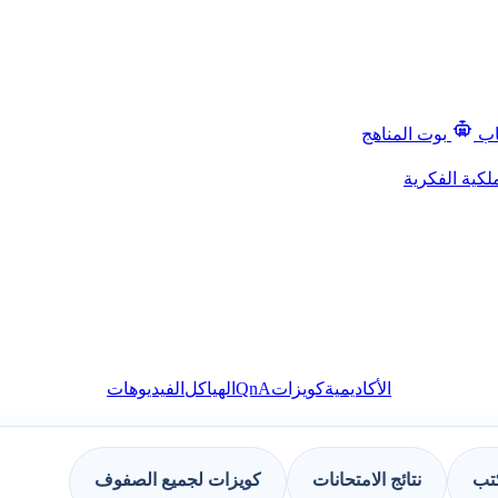
اب
بوت المناهج
لكية الفكرية
QnA
الأكاديمية
كويزات
الهياكل
الفيديوهات
كتب
نتائج الامتحانات
كويزات لجميع الصفوف