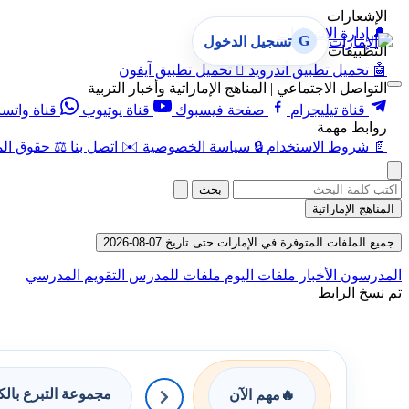
الإشعارات
🔔
إدارة الإشعارات
G
تسجيل الدخول
التطبيقات
🤖
تحميل تطبيق أندرويد

تحميل تطبيق آيفون
التواصل الاجتماعي | المناهج الإماراتية وأخبار التربية
قناة تيليجرام
صفحة فيسبوك
قناة يوتيوب
قناة واتس
روابط مهمة
📄
شروط الاستخدام
🔒
سياسة الخصوصية
✉️
اتصل بنا
⚖️
حقوق الم
بحث
المناهج الإماراتية
جميع الملفات المتوفرة في الإمارات حتى تاريخ 07-08-2026
المدرسون
الأخبار
ملفات اليوم
ملفات للمدرس
التقويم المدرسي
تم نسخ الرابط
مجموعة التبرع بال
🔥
مهم الآن