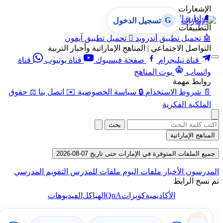
الإشعارات
🔔
إدارة الإشعارات
G
تسجيل الدخول
التطبيقات
🤖
تحميل تطبيق أندرويد

تحميل تطبيق آيفون
التواصل الاجتماعي | المناهج الإماراتية وأخبار التربية
قناة تيليجرام
صفحة فيسبوك
قناة يوتيوب
قناة
واتساب
بوت المناهج
روابط مهمة
📄
شروط الاستخدام
🔒
سياسة الخصوصية
✉️
اتصل بنا
⚖️
حقوق
الملكية الفكرية
بحث
المناهج الإماراتية
جميع الملفات المتوفرة في الإمارات حتى تاريخ 07-08-2026
المدرسون
الأخبار
ملفات اليوم
ملفات للمدرس
التقويم المدرسي
تم نسخ الرابط
QnA
الأكاديمية
كويزات
الهياكل
الفيديوهات