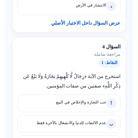
الانتشار في الأرض
د
عرض السؤال داخل الاختبار الأصلي
السؤال 4
مراجعة شاملة
النقاط: 1
استخرج من الآية ﴿رِجَالٌ لَّا تُلْهِيهِمْ تِجَارَةٌ وَلَا بَيْعٌ عَن
ذِكْرِ اللَّهِ﴾ صفتين من صفات المؤمنين.
حب التجارة والإخلاص في البيع
أ
عدم الالتفات للدنيا والانشغال بالآخرة فقط
ب