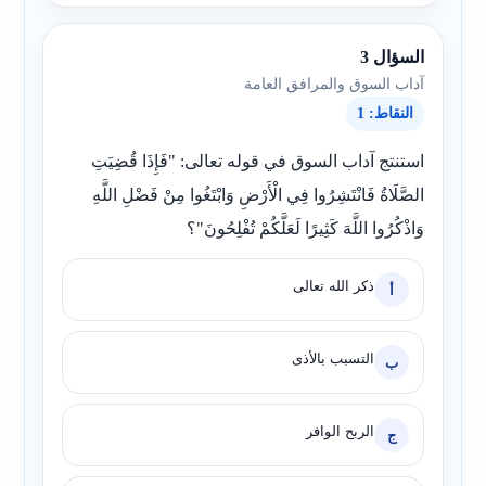
السؤال 3
آداب السوق والمرافق العامة
النقاط: 1
استنتج آداب السوق في قوله تعالى: "فَإِذَا قُضِيَتِ
الصَّلَاةُ فَانْتَشِرُوا فِي الْأَرْضِ وَابْتَغُوا مِنْ فَضْلِ اللَّهِ
وَاذْكُرُوا اللَّهَ كَثِيرًا لَعَلَّكُمْ تُفْلِحُونَ"؟
ذكر الله تعالى
أ
التسبب بالأذى
ب
الربح الوافر
ج