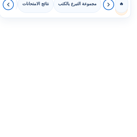
مجموعة التبرع بالكتب
نتائج الامتحانات
كويزات 
🔥