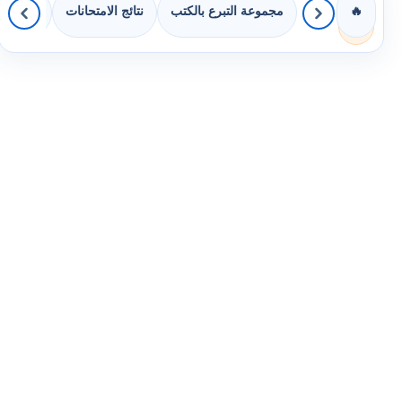
مجموعة التبرع بالكتب
نتائج الامتحانات
كويزات 
🔥