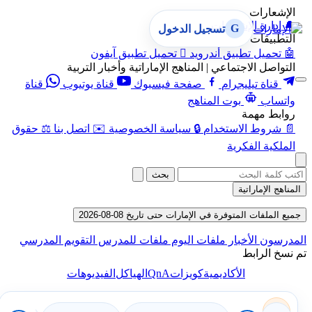
الإشعارات
🔔
إدارة الإشعارات
G
تسجيل الدخول
التطبيقات
🤖
تحميل تطبيق أندرويد

تحميل تطبيق آيفون
التواصل الاجتماعي | المناهج الإماراتية وأخبار التربية
قناة تيليجرام
صفحة فيسبوك
قناة يوتيوب
قناة
واتساب
بوت المناهج
روابط مهمة
📄
شروط الاستخدام
🔒
سياسة الخصوصية
✉️
اتصل بنا
⚖️
حقوق
الملكية الفكرية
بحث
المناهج الإماراتية
جميع الملفات المتوفرة في الإمارات حتى تاريخ 08-08-2026
المدرسون
الأخبار
ملفات اليوم
ملفات للمدرس
التقويم المدرسي
تم نسخ الرابط
QnA
الأكاديمية
كويزات
الهياكل
الفيديوهات