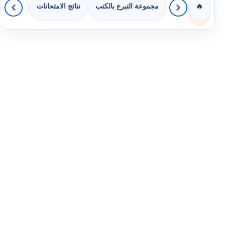
مجموعة التبرع بالكتب
نتائج الامتحانات
كويزات 
🔥