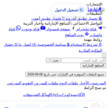
الإشعارات
🔔
إدارة الإشعارات
G
تسجيل الدخول
التطبيقات
🤖
تحميل تطبيق أندرويد

تحميل تطبيق آيفون
التواصل الاجتماعي | المناهج الإماراتية وأخبار التربية
قناة تيليجرام
صفحة فيسبوك
قناة يوتيوب
قناة
واتساب
بوت المناهج
روابط مهمة
📄
شروط الاستخدام
🔒
سياسة الخصوصية
✉️
اتصل بنا
⚖️
حقوق
الملكية الفكرية
بحث
المناهج الإماراتية
جميع الملفات المتوفرة في الإمارات حتى تاريخ 08-08-2026
المدرسون
الأخبار
ملفات اليوم
ملفات للمدرس
التقويم المدرسي
تم نسخ الرابط
QnA
الأكاديمية
كويزات
الهياكل
الفيديوهات