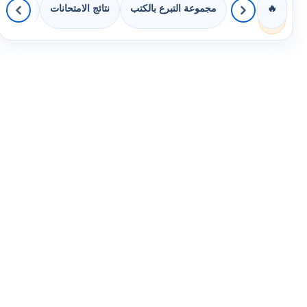
مجموعة التبرع بالكتب
نتائج الامتحانات
كويزات 
🔥