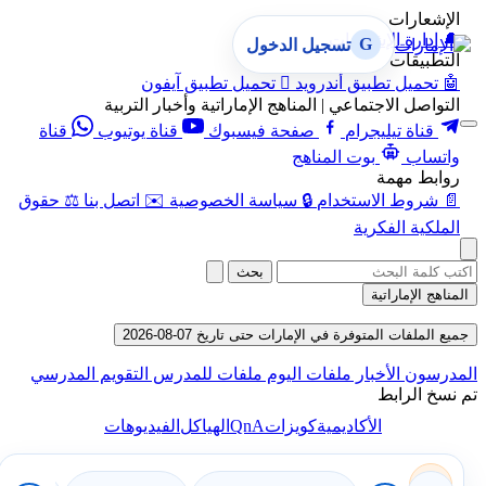
الإشعارات
🔔
إدارة الإشعارات
G
تسجيل الدخول
التطبيقات
🤖
تحميل تطبيق أندرويد

تحميل تطبيق آيفون
التواصل الاجتماعي | المناهج الإماراتية وأخبار التربية
قناة تيليجرام
صفحة فيسبوك
قناة يوتيوب
قناة
واتساب
بوت المناهج
روابط مهمة
📄
شروط الاستخدام
🔒
سياسة الخصوصية
✉️
اتصل بنا
⚖️
حقوق
الملكية الفكرية
بحث
المناهج الإماراتية
جميع الملفات المتوفرة في الإمارات حتى تاريخ 07-08-2026
المدرسون
الأخبار
ملفات اليوم
ملفات للمدرس
التقويم المدرسي
تم نسخ الرابط
QnA
الأكاديمية
كويزات
الهياكل
الفيديوهات