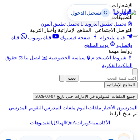
الإشعارات
🔔
إدارة الإشعارات
G
تسجيل الدخول
التطبيقات
🤖
تحميل تطبيق أندرويد

تحميل تطبيق آيفون
التواصل الاجتماعي | المناهج الإماراتية وأخبار التربية
قناة تيليجرام
صفحة فيسبوك
قناة يوتيوب
قناة
واتساب
بوت المناهج
روابط مهمة
📄
شروط الاستخدام
🔒
سياسة الخصوصية
✉️
اتصل بنا
⚖️
حقوق
الملكية الفكرية
بحث
المناهج الإماراتية
جميع الملفات المتوفرة في الإمارات حتى تاريخ 07-08-2026
المدرسون
الأخبار
ملفات اليوم
ملفات للمدرس
التقويم المدرسي
تم نسخ الرابط
QnA
الأكاديمية
كويزات
الهياكل
الفيديوهات