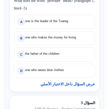
What does the word “provider” mean? (Paragraph 1,
line4 -5)
one is the leader of the Tuareg
A
one who makes the money for living
B
the father of the children
C
one who wears blue clothes
D
عرض السؤال داخل الاختبار الأصلي
السؤال 3
EMSAT Practice – Reading Comprehension