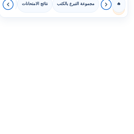
مجموعة التبرع بالكتب
نتائج الامتحانات
كويزات 
🔥