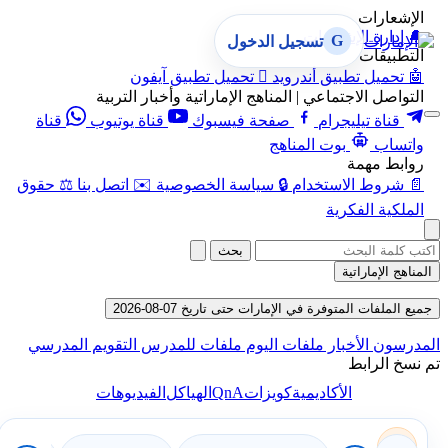
الإشعارات
🔔
إدارة الإشعارات
G
تسجيل الدخول
التطبيقات
🤖
تحميل تطبيق أندرويد

تحميل تطبيق آيفون
التواصل الاجتماعي | المناهج الإماراتية وأخبار التربية
قناة تيليجرام
صفحة فيسبوك
قناة يوتيوب
قناة
واتساب
بوت المناهج
روابط مهمة
📄
شروط الاستخدام
🔒
سياسة الخصوصية
✉️
اتصل بنا
⚖️
حقوق
الملكية الفكرية
بحث
المناهج الإماراتية
جميع الملفات المتوفرة في الإمارات حتى تاريخ 07-08-2026
المدرسون
الأخبار
ملفات اليوم
ملفات للمدرس
التقويم المدرسي
تم نسخ الرابط
QnA
الأكاديمية
كويزات
الهياكل
الفيديوهات