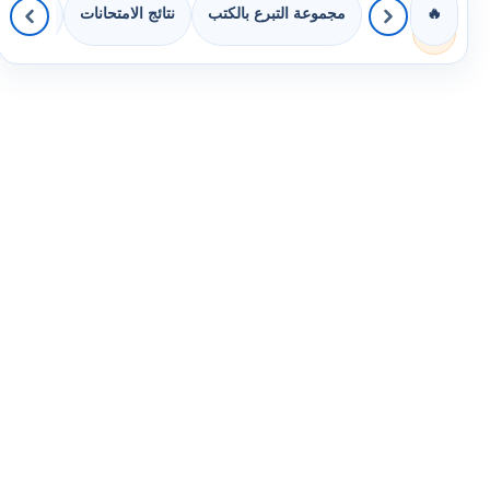
مجموعة التبرع بالكتب
نتائج الامتحانات
كويزات 
🔥