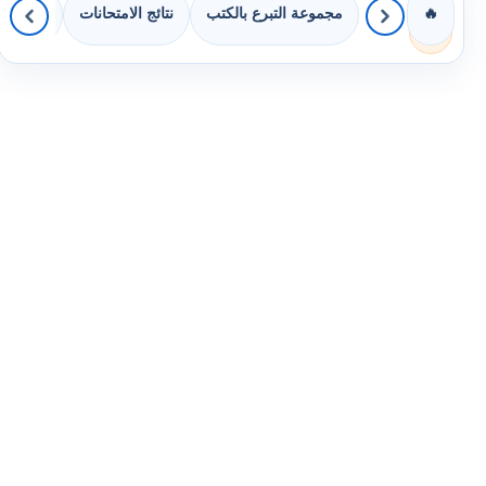
مجموعة التبرع بالكتب
نتائج الامتحانات
كويزات 
🔥