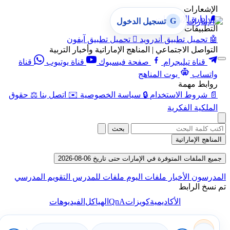
الإشعارات
🔔
إدارة الإشعارات
G
تسجيل الدخول
التطبيقات
🤖
تحميل تطبيق أندرويد

تحميل تطبيق آيفون
التواصل الاجتماعي | المناهج الإماراتية وأخبار التربية
قناة تيليجرام
صفحة فيسبوك
قناة يوتيوب
قناة
واتساب
بوت المناهج
روابط مهمة
📄
شروط الاستخدام
🔒
سياسة الخصوصية
✉️
اتصل بنا
⚖️
حقوق
الملكية الفكرية
بحث
المناهج الإماراتية
جميع الملفات المتوفرة في الإمارات حتى تاريخ 06-08-2026
المدرسون
الأخبار
ملفات اليوم
ملفات للمدرس
التقويم المدرسي
تم نسخ الرابط
QnA
الأكاديمية
كويزات
الهياكل
الفيديوهات