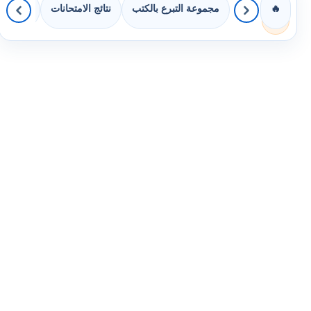
مجموعة التبرع بالكتب
نتائج الامتحانات
كويزات 
🔥