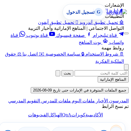
الإشعارات
🔔
إدارة الإشعارات
G
تسجيل الدخول
التطبيقات
🤖
تحميل تطبيق أندرويد

تحميل تطبيق آيفون
التواصل الاجتماعي | المناهج الإماراتية وأخبار التربية
قناة تيليجرام
صفحة فيسبوك
قناة يوتيوب
قناة
واتساب
بوت المناهج
روابط مهمة
📄
شروط الاستخدام
🔒
سياسة الخصوصية
✉️
اتصل بنا
⚖️
حقوق
الملكية الفكرية
بحث
المناهج الإماراتية
جميع الملفات المتوفرة في الإمارات حتى تاريخ 09-08-2026
المدرسون
الأخبار
ملفات اليوم
ملفات للمدرس
التقويم المدرسي
تم نسخ الرابط
QnA
الأكاديمية
كويزات
الهياكل
الفيديوهات