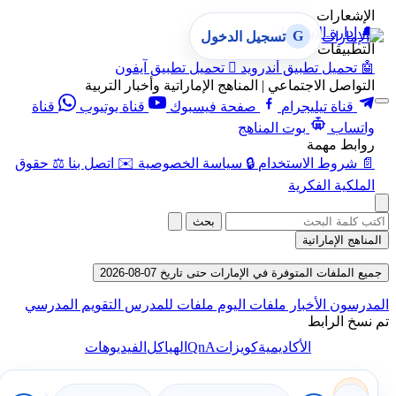
الإشعارات
🔔
إدارة الإشعارات
G
تسجيل الدخول
التطبيقات
🤖
تحميل تطبيق أندرويد

تحميل تطبيق آيفون
التواصل الاجتماعي | المناهج الإماراتية وأخبار التربية
قناة تيليجرام
صفحة فيسبوك
قناة يوتيوب
قناة
واتساب
بوت المناهج
روابط مهمة
📄
شروط الاستخدام
🔒
سياسة الخصوصية
✉️
اتصل بنا
⚖️
حقوق
الملكية الفكرية
بحث
المناهج الإماراتية
جميع الملفات المتوفرة في الإمارات حتى تاريخ 07-08-2026
المدرسون
الأخبار
ملفات اليوم
ملفات للمدرس
التقويم المدرسي
تم نسخ الرابط
QnA
الأكاديمية
كويزات
الهياكل
الفيديوهات