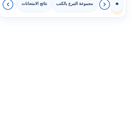
مجموعة التبرع بالكتب
نتائج الامتحانات
كويزات 
🔥