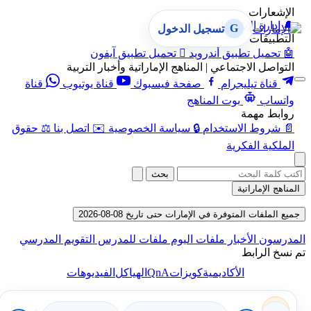
الإشعارات
🔔
إدارة الإشعارات
G
تسجيل الدخول
التطبيقات
🤖
تحميل تطبيق أندرويد

تحميل تطبيق آيفون
التواصل الاجتماعي | المناهج الإماراتية وأخبار التربية
قناة تيليجرام
صفحة فيسبوك
قناة يوتيوب
قناة
واتساب
بوت المناهج
روابط مهمة
📄
شروط الاستخدام
🔒
سياسة الخصوصية
✉️
اتصل بنا
⚖️
حقوق
الملكية الفكرية
بحث
المناهج الإماراتية
جميع الملفات المتوفرة في الإمارات حتى تاريخ 08-08-2026
المدرسون
الأخبار
ملفات اليوم
ملفات للمدرس
التقويم المدرسي
تم نسخ الرابط
QnA
الأكاديمية
كويزات
الهياكل
الفيديوهات