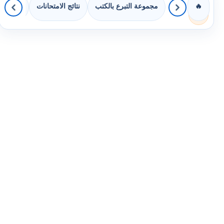
مجموعة التبرع بالكتب
نتائج الامتحانات
كويزات 
🔥