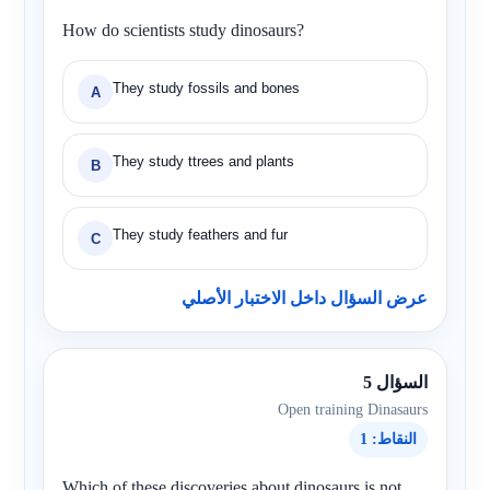
How do scientists study dinosaurs?
They study fossils and bones
A
They study ttrees and plants
B
They study feathers and fur
C
عرض السؤال داخل الاختبار الأصلي
السؤال 5
Open training Dinasaurs
النقاط: 1
Which of these discoveries about dinosaurs is not