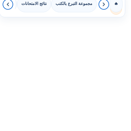
مجموعة التبرع بالكتب
نتائج الامتحانات
كويزات 
🔥