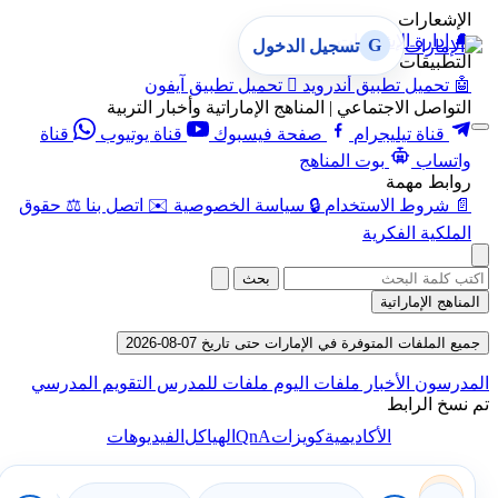
الإشعارات
🔔
إدارة الإشعارات
G
تسجيل الدخول
التطبيقات
🤖
تحميل تطبيق أندرويد

تحميل تطبيق آيفون
التواصل الاجتماعي | المناهج الإماراتية وأخبار التربية
قناة تيليجرام
صفحة فيسبوك
قناة يوتيوب
قناة
واتساب
بوت المناهج
روابط مهمة
📄
شروط الاستخدام
🔒
سياسة الخصوصية
✉️
اتصل بنا
⚖️
حقوق
الملكية الفكرية
بحث
المناهج الإماراتية
جميع الملفات المتوفرة في الإمارات حتى تاريخ 07-08-2026
المدرسون
الأخبار
ملفات اليوم
ملفات للمدرس
التقويم المدرسي
تم نسخ الرابط
QnA
الأكاديمية
كويزات
الهياكل
الفيديوهات