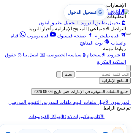
الإشعارات
🔔
إدارة الإشعارات
G
تسجيل الدخول
التطبيقات
🤖
تحميل تطبيق أندرويد

تحميل تطبيق آيفون
التواصل الاجتماعي | المناهج الإماراتية وأخبار التربية
قناة تيليجرام
صفحة فيسبوك
قناة يوتيوب
قناة
واتساب
بوت المناهج
روابط مهمة
📄
شروط الاستخدام
🔒
سياسة الخصوصية
✉️
اتصل بنا
⚖️
حقوق
الملكية الفكرية
بحث
المناهج الإماراتية
جميع الملفات المتوفرة في الإمارات حتى تاريخ 06-08-2026
المدرسون
الأخبار
ملفات اليوم
ملفات للمدرس
التقويم المدرسي
تم نسخ الرابط
QnA
الأكاديمية
كويزات
الهياكل
الفيديوهات