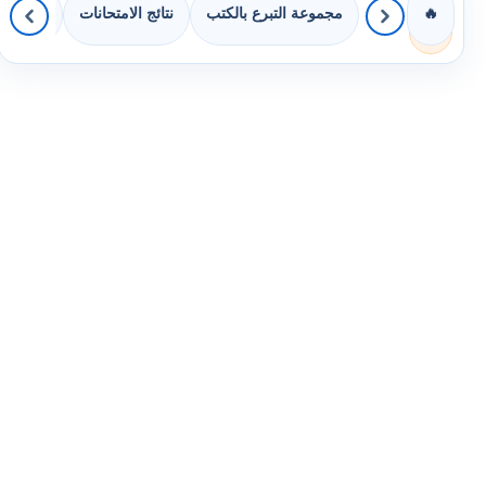
مجموعة التبرع بالكتب
نتائج الامتحانات
كويزات 
🔥