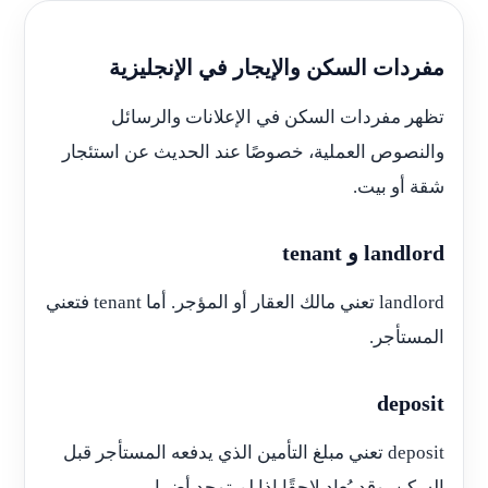
مفردات السكن والإيجار في الإنجليزية
تظهر مفردات السكن في الإعلانات والرسائل
والنصوص العملية، خصوصًا عند الحديث عن استئجار
شقة أو بيت.
landlord و tenant
landlord تعني مالك العقار أو المؤجر. أما tenant فتعني
المستأجر.
deposit
deposit تعني مبلغ التأمين الذي يدفعه المستأجر قبل
السكن. وقد يُعاد لاحقًا إذا لم توجد أضرار.