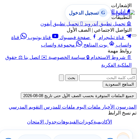
الإشعارات
🔔
إدارة الإشعارات
G
تسجيل الدخول
التطبيقات
🤖
تحميل تطبيق أندرويد

تحميل تطبيق آيفون
التواصل الاجتماعي | الصف الأول
قناة تيليجرام
صفحة فيسبوك
قناة يوتيوب
قناة
واتساب
بوت المناهج
مجموعة واتساب
روابط مهمة
📄
شروط الاستخدام
🔒
سياسة الخصوصية
✉️
اتصل بنا
⚖️
حقوق
الملكية الفكرية
بحث
المناهج السعودية
جميع الملفات المتوفرة بحسب الصف الأول حتى تاريخ 08-08-2026
المدرسون
الأخبار
ملفات اليوم
ملفات للمدرس
التقويم المدرسي
تم نسخ الرابط
الأكاديمية
كويزات
الفيديوهات
جدول الامتحان