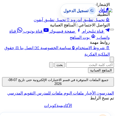
الإشعارات
🔔
إدارة الإشعارات
G
تسجيل الدخول
التطبيقات
🤖
تحميل تطبيق أندرويد

تحميل تطبيق آيفون
التواصل الاجتماعي | المناهج العمانية
قناة تيليجرام
صفحة فيسبوك
قناة يوتيوب
قناة
واتساب
بوت المناهج
روابط مهمة
📄
شروط الاستخدام
🔒
سياسة الخصوصية
✉️
اتصل بنا
⚖️
حقوق
الملكية الفكرية
بحث
المناهج العمانية
جميع الملفات المتوفرة في قسم الاختبارات الإلكترونية حتى تاريخ 07-08-
2026
المدرسون
الأخبار
ملفات اليوم
ملفات للمدرس
التقويم المدرسي
تم نسخ الرابط
الأكاديمية
كويزات