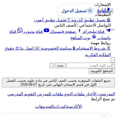
الإشعارات
🔔
إدارة الإشعارات
G
تسجيل الدخول
التطبيقات
🤖
تحميل تطبيق أندرويد

تحميل تطبيق آيفون
التواصل الاجتماعي | الصف الثامن
قناة تيليجرام
صفحة فيسبوك
قناة يوتيوب
قناة
واتساب
بوت المناهج
روابط مهمة
📄
شروط الاستخدام
🔒
سياسة الخصوصية
✉️
اتصل بنا
⚖️
حقوق
الملكية الفكرية
بحث
المناهج الكويتية
جميع الملفات المتوفرة بحسب الصف الثامن في مادة علوم بحسب الفصل
الأول في قسم الامتحان النهائي حتى تاريخ 07-08-2026
المدرسون
الأخبار
ملفات اليوم
ملفات للمدرس
التقويم المدرسي
تم نسخ الرابط
الأكاديمية
كويزات
الفيديوهات