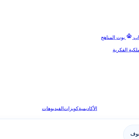
اب
بوت المناهج
لكية الفكرية
الأكاديمية
كويزات
الفيديوهات
فوف