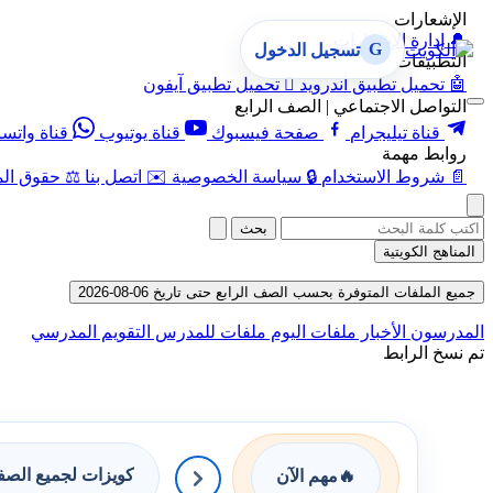
الإشعارات
🔔
إدارة الإشعارات
G
تسجيل الدخول
التطبيقات
🤖
تحميل تطبيق أندرويد

تحميل تطبيق آيفون
التواصل الاجتماعي | الصف الرابع
قناة تيليجرام
صفحة فيسبوك
قناة يوتيوب
قناة واتس
روابط مهمة
📄
شروط الاستخدام
🔒
سياسة الخصوصية
✉️
اتصل بنا
⚖️
حقوق الم
بحث
المناهج الكويتية
جميع الملفات المتوفرة بحسب الصف الرابع حتى تاريخ 06-08-2026
المدرسون
الأخبار
ملفات اليوم
ملفات للمدرس
التقويم المدرسي
تم نسخ الرابط
كويزات لجميع الص
🔥
مهم الآن